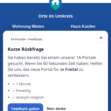
Orte im Umkreis
Wohnung Mieten
Haus Kaufen
Dresden
Dresden
×
1A-Portale · Feedback
Freital
Freital
Pirna
Pirna
Kurze Rückfrage
Radebeul
Radebeul
Sie haben bereits bei einem unserer 1A-Portale
Meißen
Meißen
gesucht. Wenn Sie 60 Sekunden Zeit haben: Helfen
Coswig
Coswig
Sie uns, das neue Portal für
in Freital
zu
Radeberg
Radeberg
verbessern.
Heidenau
Heidenau
Wilsdruff
Wilsdruff
✓ 1 Minute
Dippoldiswalde
Dippoldiswalde
✓ freiwillig
✓ anonym möglich
Feedback geben
Nein danke