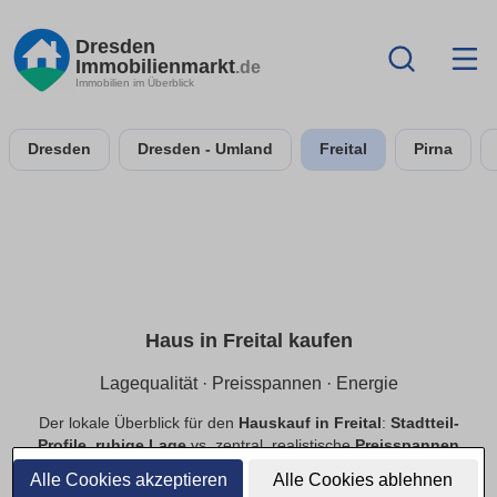
Dresden
Immobilienmarkt
.de
Immobilien im Überblick
Dresden
Dresden - Umland
Freital
Pirna
Haus in Freital kaufen
Lagequalität · Preisspannen · Energie
Der lokale Überblick für den
Hauskauf in Freital
:
Stadtteil-
Profile
,
ruhige Lage
vs. zentral, realistische
Preisspannen
sowie Hinweise zu
Energie
&
Grundstück
.
Provisionsfrei
Alle Cookies akzeptieren
Alle Cookies ablehnen
filterbar.