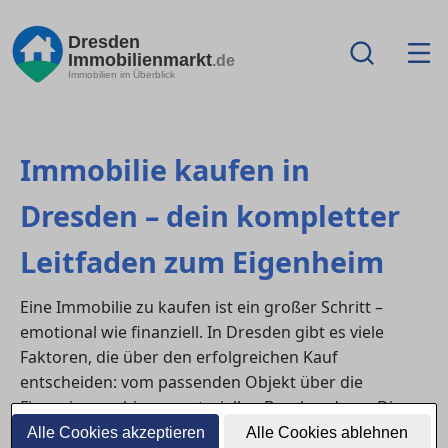
Dresden
Immobilienmarkt
.de
Immobilien im Überblick
Immobilie kaufen in
Dresden – dein kompletter
Leitfaden zum Eigenheim
Eine Immobilie zu kaufen ist ein großer Schritt –
emotional wie finanziell. In Dresden gibt es viele
Faktoren, die über den erfolgreichen Kauf
entscheiden: vom passenden Objekt über die
Finanzierung bis zur notariellen Beurkundung. Dieser
Ratgeber zeigt dir, wie du alle Phasen des
Alle Cookies akzeptieren
Alle Cookies ablehnen