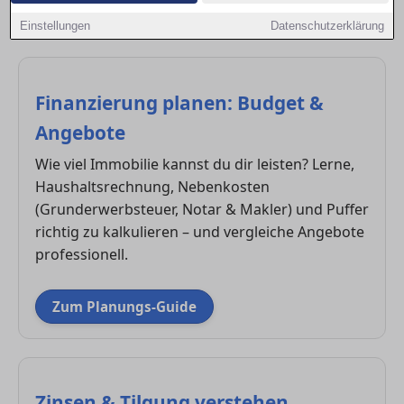
Dresden. So triffst du fundierte Entscheidungen und
Einstellungen
Datenschutzerklärung
sicherst dir bessere Konditionen.
Finanzierung planen: Budget &
Angebote
Wie viel Immobilie kannst du dir leisten? Lerne,
Haushaltsrechnung, Nebenkosten
(Grunderwerbsteuer, Notar & Makler) und Puffer
richtig zu kalkulieren – und vergleiche Angebote
professionell.
Zum Planungs-Guide
Zinsen & Tilgung verstehen