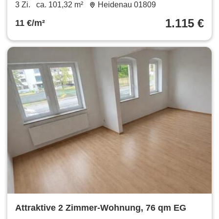
saniertem Mehrfamilienhaus wartet auf Sie!
3 Zi.
ca. 101,32 m²
Heidenau 01809
1.115 €
11 €/m²
Attraktive 2 Zimmer-Wohnung, 76 qm EG