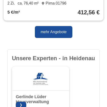
m²
2 Zi.
ca. 76,40 m²
Pirna 01796
412,56 €
5 €/m²
mehr Angebote
Unsere Experten - in Heidenau
Gerlinde Lüder
Hausverwaltung
❯