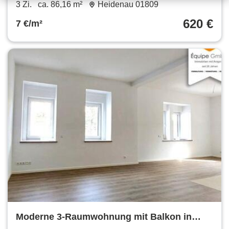
86.16 m²
3 Zi.
ca. 86,16 m²
Heidenau 01809
620 €
7 €/m²
Moderne 3-Raumwohnung mit Balkon in