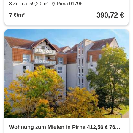
m²
3 Zi.
ca. 59,20 m²
Pirna 01796
390,72 €
7 €/m²
Wohnung zum Mieten in Pirna 412,56 € 76.4