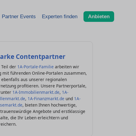
Partner Events
Experten finden
Anbieten
tarke Contentpartner
 Teil der
1A-Portale-Familie
arbeiten wir
g mit führenden Online-Portalen zusammen,
 ebenfalls aus unserer regionalen
netzung profitieren. Unsere Partnerportale,
runter
1A-Immobilienmarkt.de
,
1A-
ellenmarkt.de
,
1A-Finanzmarkt.de
und
1A-
isemarkt.de
, bieten Ihnen hochwertige,
rtrauenswürdige Angebote und erstklassige
alte, die Ihr Leben erleichtern und
reichern.