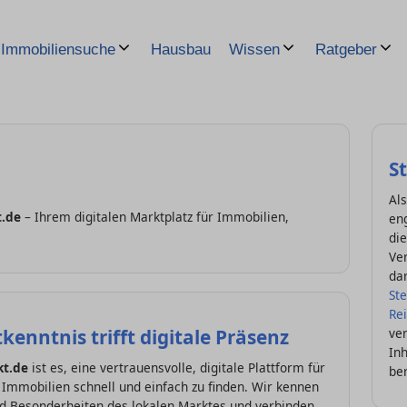
Hausbau
Immobiliensuche
Wissen
Ratgeber
S
Als
.de
– Ihrem digitalen Marktplatz für Immobilien,
en
die
Ver
da
St
Re
kenntnis trifft digitale Präsenz
ve
Inh
kt.de
ist es, eine vertrauensvolle, digitale Plattform für
be
 Immobilien schnell und einfach zu finden. Wir kennen
und Besonderheiten des lokalen Marktes und verbinden