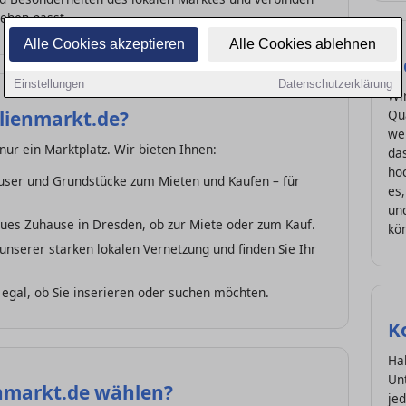
Leben passt.
Alle Cookies akzeptieren
Alle Cookies ablehnen
S
Einstellungen
Datenschutzerklärung
Wir
lienmarkt.de?
Qua
wer
nur ein Marktplatz. Wir bieten Ihnen:
da
hoc
er und Grundstücke zum Mieten und Kaufen – für
es,
und
eues Zuhause in Dresden, ob zur Miete oder zum Kauf.
kö
 unserer starken lokalen Vernetzung und finden Sie Ihr
– egal, ob Sie inserieren oder suchen möchten.
K
Ha
Un
markt.de wählen?
jed