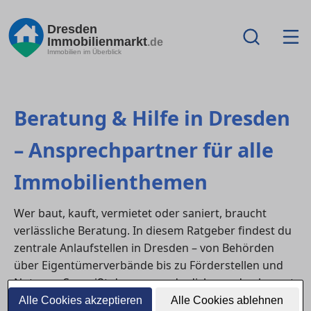
Dresden
Immobilienmarkt
.de
Immobilien im Überblick
Beratung & Hilfe in Dresden
– Ansprechpartner für alle
Immobilienthemen
Wer baut, kauft, vermietet oder saniert, braucht
verlässliche Beratung. In diesem Ratgeber findest du
zentrale Anlaufstellen in Dresden – von Behörden
über Eigentümerverbände bis zu Förderstellen und
Notaren. So weißt du, an wen du dich wenden kannst,
wenn rechtliche, finanzielle oder organisatorische
Alle Cookies akzeptieren
Alle Cookies ablehnen