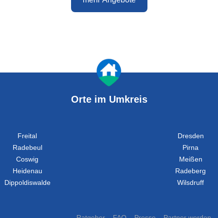
Orte im Umkreis
Freital
Dresden
Radebeul
Pirna
Coswig
Meißen
Heidenau
Radeberg
Dippoldiswalde
Wilsdruff
Ratgeber
FAQ
Presse
Partner werden