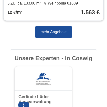
Zimmerwohnung 185002712
5 Zi.
ca. 133,00 m²
Weinböhla 01689
1.563 €
12 €/m²
mehr Angebote
Unsere Experten - in Coswig
Gerlinde Lüder
Hausverwaltung
❯