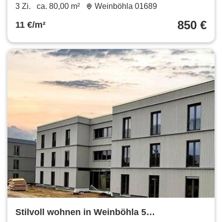
m²
3 Zi.
ca. 80,00 m²
Weinböhla 01689
850 €
11 €/m²
Stilvoll wohnen in Weinböhla 5