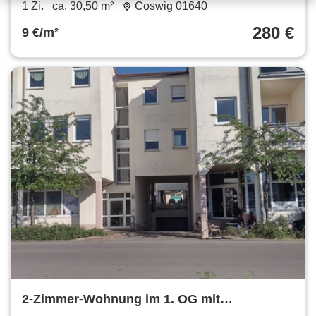
m²
1 Zi.
ca. 30,50 m²
Coswig 01640
280 €
9 €/m²
2-Zimmer-Wohnung im 1. OG mit