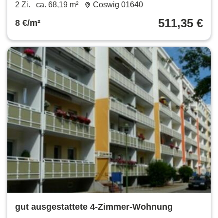
Einbauküche
2 Zi.
ca. 68,19 m²
Coswig 01640
511,35 €
8 €/m²
gut ausgestattete 4-Zimmer-Wohnung