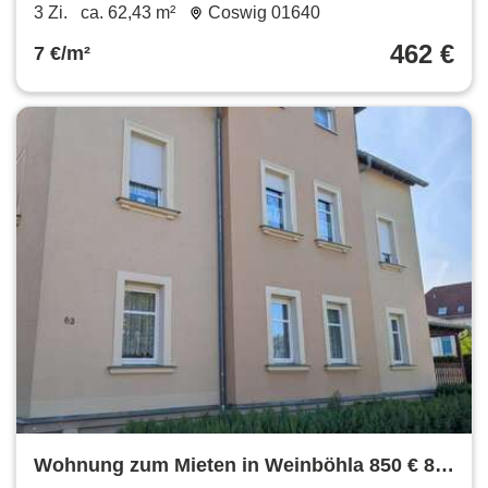
3 Zi.
ca. 62,43 m²
Coswig 01640
462 €
7 €/m²
Wohnung zum Mieten in Weinböhla 850 € 80