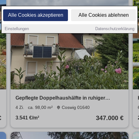
Alle Cookies akzeptieren
Alle Cookies ablehnen
Einstellungen
Datenschutzerklärung
Gepflegte Doppelhaushälfte in ruhiger
Siedlungslage in Coswig
4 Zi.
ca. 98,00 m²
Coswig 01640
€
347.000 €
3.541 €/m²