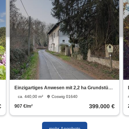
Einzigartiges Anwesen mit 2,2 ha Grundstück
& Einliegerwohnung
ca. 440,00 m²
Coswig 01640
€
399.000 €
907 €/m²
mehr Angebote