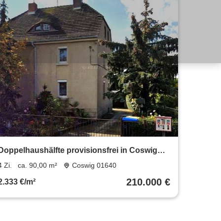
Doppelhaushälfte provisionsfrei in Coswig
von privat zu verkaufen
4 Zi.
ca. 90,00 m²
Coswig 01640
210.000 €
2.333 €/m²