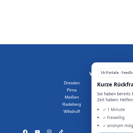
1A-Portale · Feedb
Wohnung Mieten
Kurze Rückfr
Dresden
Pirna
Sie haben bereits
Meißen
Zeit haben: Helfen
Radeberg
✓ 1 Minute
Wilsdruff
✓ freiwillig
✓ anonym mög