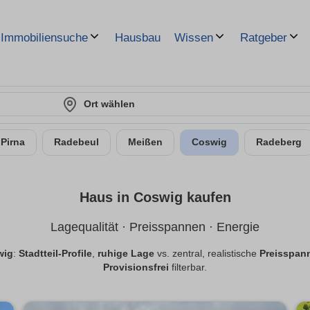
Hausbau
Immobiliensuche
Wissen
Ratgeber
Ort wählen
Pirna
Radebeul
Meißen
Coswig
Radeberg
Haus in Coswig kaufen
Lagequalität · Preisspannen · Energie
wig
:
Stadtteil-Profile
,
ruhige Lage
vs. zentral, realistische
Preisspan
Provisionsfrei
filterbar.