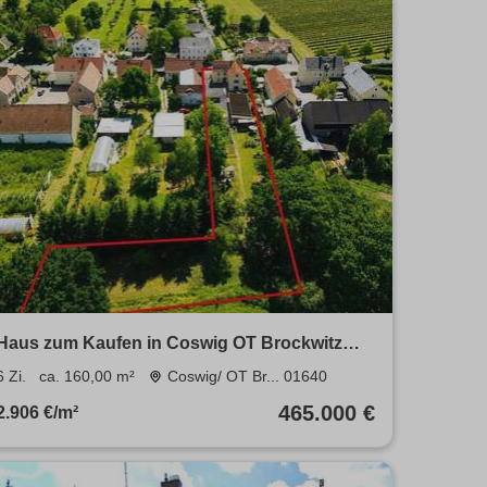
Haus zum Kaufen in Coswig OT Brockwitz
465.000 € 160 m²
6 Zi.
ca. 160,00 m²
Coswig/ OT Br... 01640
465.000 €
2.906 €/m²