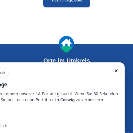
Orte im Umkreis
×
ack
age
Freital
Dresden
Radebeul
Pirna
 bei einem unserer 1A-Portale gesucht. Wenn Sie 60 Sekunden
Coswig
Meißen
 Sie uns, das neue Portal für
in Coswig
zu verbessern.
Heidenau
Radeberg
Dippoldiswalde
Wilsdruff
lich
Ratgeber
FAQ
Presse
Partner werden