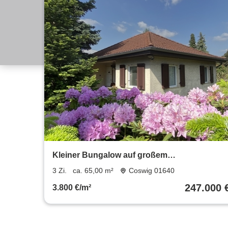
Kleiner Bungalow auf großem
Baugrundstück in perfekter Lage von Coswig
3 Zi.
ca. 65,00 m²
Coswig 01640
247.000 
3.800 €/m²