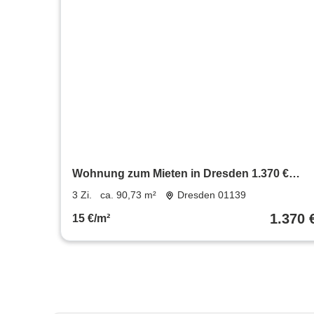
Wohnung zum Mieten in Dresden 1.370 €
90.73 m²
3 Zi.
ca. 90,73 m²
Dresden 01139
1.370 
15 €/m²