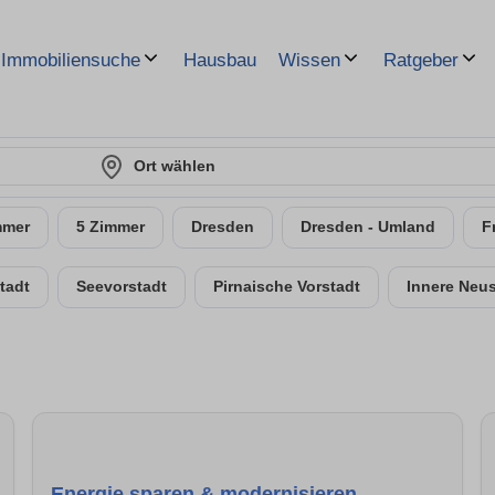
Hausbau
Immobiliensuche
Wissen
Ratgeber
Ort wählen
mmer
5 Zimmer
Dresden
Dresden - Umland
F
tadt
Seevorstadt
Pirnaische Vorstadt
Innere Neus
Energie sparen & modernisieren