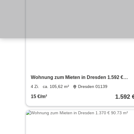
Wohnung zum Mieten in Dresden 1.592 €
105.62 m²
4 Zi.
ca. 105,62 m²
Dresden 01139
1.592 
15 €/m²