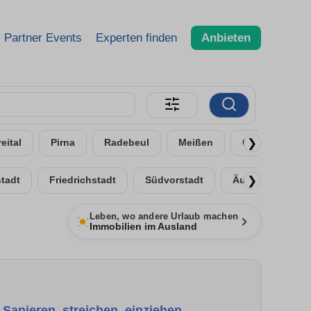
Partner Events
Experten finden
Anbieten
❯
reital
Pirna
Radebeul
Meißen
Coswig
❯
tadt
Friedrichstadt
Südvorstadt
Äußere Neustad
Leben, wo andere Urlaub machen
Immobilien im Ausland
Sanieren, streichen, einziehen