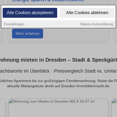
Nutze staatliche Förderungen und finde den
Alle Cookies akzeptieren
Alle Cookies ablehnen
passenden Anbieter in Dresden. So senkst du
dauerhaft deine Energiekosten.
Einstellungen
Datenschutzerklärung
Mehr erfahren
ohnung mieten in Dresden – Stadt & Speckgürt
achbarorte im Überblick · Preisvergleich Stadt vs. Umla
lichen Apartment bis zur großzügigen Familienwohnung. Nutze die R
aktuelle Mietangebote direkt auf Dresden-Immobilienmarkt.de.