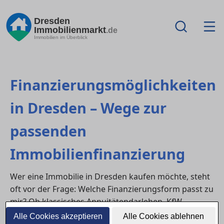
Dresden
Immobilienmarkt
.de
Immobilien im Überblick
Finanzierungsmöglichkeiten
in Dresden – Wege zur
passenden
Immobilienfinanzierung
Wer eine Immobilie in Dresden kaufen möchte, steht
oft vor der Frage: Welche Finanzierungsform passt zu
mir? Ob klassisches Annuitätendarlehen, KfW-
Förderung oder variable Zinsmodelle – eine gut
Alle Cookies akzeptieren
Alle Cookies ablehnen