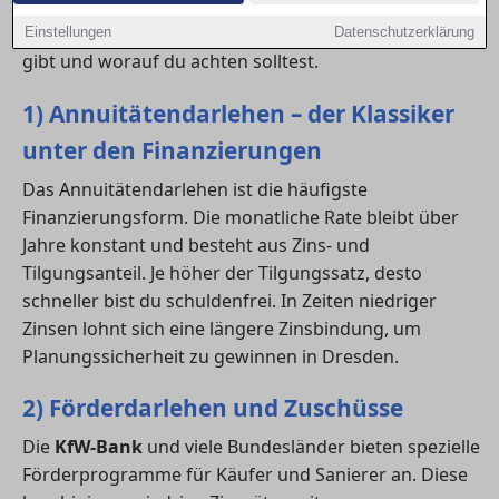
geplante Finanzierung ist die Basis für einen sicheren
Immobilienkauf. Hier erfährst du, welche Optionen es
Einstellungen
Datenschutzerklärung
gibt und worauf du achten solltest.
1) Annuitätendarlehen – der Klassiker
unter den Finanzierungen
Das Annuitätendarlehen ist die häufigste
Finanzierungsform. Die monatliche Rate bleibt über
Jahre konstant und besteht aus Zins- und
Tilgungsanteil. Je höher der Tilgungssatz, desto
schneller bist du schuldenfrei. In Zeiten niedriger
Zinsen lohnt sich eine längere Zinsbindung, um
Planungssicherheit zu gewinnen in Dresden.
2) Förderdarlehen und Zuschüsse
Die
KfW-Bank
und viele Bundesländer bieten spezielle
Förderprogramme für Käufer und Sanierer an. Diese