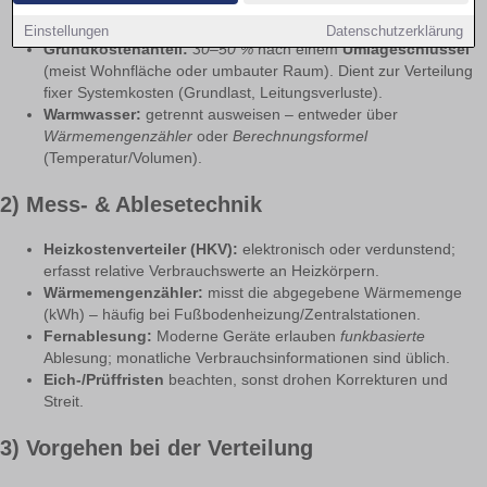
gemessenem Verbrauch (Heizkostenverteiler,
Wärmemengenzähler, HKV, etc.).
Einstellungen
Datenschutzerklärung
Grundkostenanteil:
30–50 %
nach einem
Umlageschlüssel
(meist Wohnfläche oder umbauter Raum). Dient zur Verteilung
fixer Systemkosten (Grundlast, Leitungsverluste).
Warmwasser:
getrennt ausweisen – entweder über
Wärmemengenzähler
oder
Berechnungsformel
(Temperatur/Volumen).
2) Mess- & Ablesetechnik
Heizkostenverteiler (HKV):
elektronisch oder verdunstend;
erfasst relative Verbrauchswerte an Heizkörpern.
Wärmemengenzähler:
misst die abgegebene Wärmemenge
(kWh) – häufig bei Fußbodenheizung/Zentralstationen.
Fernablesung:
Moderne Geräte erlauben
funkbasierte
Ablesung; monatliche Verbrauchsinformationen sind üblich.
Eich-/Prüffristen
beachten, sonst drohen Korrekturen und
Streit.
3) Vorgehen bei der Verteilung