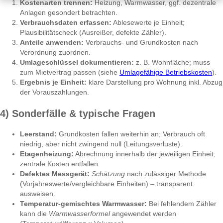
Kostenarten trennen:
Heizung, Warmwasser, ggf. dezentrale
Anlagen gesondert betrachten.
Verbrauchsdaten erfassen:
Ablesewerte je Einheit;
Plausibilitätscheck (Ausreißer, defekte Zähler).
Anteile anwenden:
Verbrauchs- und Grundkosten nach
Verordnung zuordnen.
Umlageschlüssel dokumentieren:
z. B. Wohnfläche; muss
zum Mietvertrag passen (siehe
Umlagefähige Betriebskosten
).
Ergebnis je Einheit:
klare Darstellung pro Wohnung inkl. Abzug
der Vorauszahlungen.
4) Sonderfälle & typische Fragen
Leerstand:
Grundkosten fallen weiterhin an; Verbrauch oft
niedrig, aber nicht zwingend null (Leitungsverluste).
Etagenheizung:
Abrechnung innerhalb der jeweiligen Einheit;
zentrale Kosten entfallen.
Defektes Messgerät:
Schätzung
nach zulässiger Methode
(Vorjahreswerte/vergleichbare Einheiten) – transparent
ausweisen.
Temperatur-gemischtes Warmwasser:
Bei fehlendem Zähler
kann die
Warmwasserformel
angewendet werden