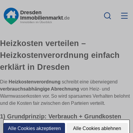
Dresden
Immobilienmarkt
.de
Immobilien im Überblick
Heizkosten verteilen –
Heizkostenverordnung einfach
erklärt in Dresden
Die
Heizkostenverordnung
schreibt eine überwiegend
verbrauchsabhängige Abrechnung
von Heiz- und
Warmwasserkosten vor. So wird sparsames Verhalten belohnt
und die Kosten fair zwischen den Parteien verteilt.
1) Grundprinzip: Verbrauch + Grundkosten
Alle Cookies akzeptieren
Alle Cookies ablehnen
Verbrauchsanteil:
i. d. R.
50–70 %
der Gesamtkosten nach