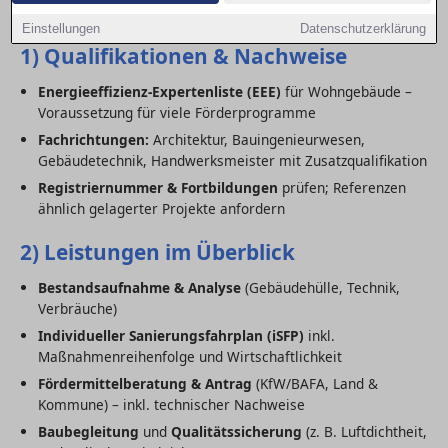
den Ablauf optimal vorbereitest.
Einstellungen
Datenschutzerklärung
1) Qualifikationen & Nachweise
Energieeffizienz-Expertenliste (EEE)
für Wohngebäude –
Voraussetzung für viele Förderprogramme
Fachrichtungen:
Architektur, Bauingenieurwesen,
Gebäudetechnik, Handwerksmeister mit Zusatzqualifikation
Registriernummer & Fortbildungen
prüfen; Referenzen
ähnlich gelagerter Projekte anfordern
2) Leistungen im Überblick
Bestandsaufnahme & Analyse
(Gebäudehülle, Technik,
Verbräuche)
Individueller Sanierungsfahrplan (iSFP)
inkl.
Maßnahmenreihenfolge und Wirtschaftlichkeit
Fördermittelberatung & Antrag
(KfW/BAFA, Land &
Kommune) – inkl. technischer Nachweise
Baubegleitung
und
Qualitätssicherung
(z. B. Luftdichtheit,