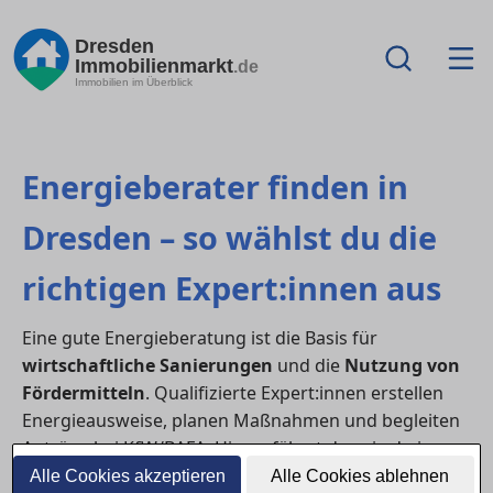
Dresden
Immobilienmarkt
.de
Immobilien im Überblick
Energieberater finden in
Dresden – so wählst du die
richtigen Expert:innen aus
Eine gute Energieberatung ist die Basis für
wirtschaftliche Sanierungen
und die
Nutzung von
Fördermitteln
. Qualifizierte Expert:innen erstellen
Energieausweise, planen Maßnahmen und begleiten
Anträge bei KfW/BAFA. Hier erfährst du, wie du in
Dresden seriöse Energieberater:innen erkennst und
Alle Cookies akzeptieren
Alle Cookies ablehnen