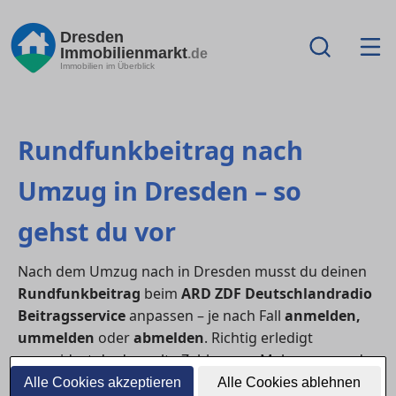
Dresden
Immobilienmarkt
.de
Immobilien im Überblick
Rundfunkbeitrag nach
Umzug in Dresden – so
gehst du vor
Nach dem Umzug nach in Dresden musst du deinen
Rundfunkbeitrag
beim
ARD ZDF Deutschlandradio
Beitragsservice
anpassen – je nach Fall
anmelden,
ummelden
oder
abmelden
. Richtig erledigt
vermeidest du doppelte Zahlungen, Mahnungen oder
Nachforderungen.
Alle Cookies akzeptieren
Alle Cookies ablehnen