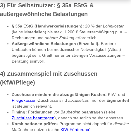
3) Für Selbstnutzer: § 35a EStG &
außergewöhnliche Belastungen
§ 35a EStG (Handwerkerleistungen):
20 % der
Lohnkosten
(keine Materialien) bis max. 1.200 € Steuerermäßigung p. a. –
Rechnungen und
unbare Zahlung
erforderlich.
Außergewöhnliche Belastungen (Einzelfall):
Barriere-
Umbauten können bei medizinischer Notwendigkeit (Attest)
begünstigt sein. Greift nur unter strengen Voraussetzungen –
Beratung sinnvoll.
4) Zusammenspiel mit Zuschüssen
(KfW/Pflege)
Zuschüsse mindern die abzugsfähigen Kosten:
KfW- und
Pflegekassen
-Zuschüsse sind
abzusetzen
; nur der
Eigenanteil
ist steuerlich relevant.
Timing:
Förderungen
vor Baubeginn
beantragen (siehe
Zuschüsse beantragen
), danach steuerlich sauber ansetzen.
Kombinationen prüfen:
Programme nicht doppelt für
dieselbe
Maßnahme nutzen (siehe
KfW-Förderung
).