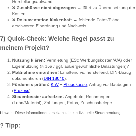
Herstellungsaufwand.
❌
Zuschüsse nicht abgezogen
→ führt zu Überansetzung der
Kosten.
❌
Dokumentation lückenhaft
→ fehlende Fotos/Pläne
erschweren Einordnung und Nachweis.
7) Quick-Check: Welche Regel passt zu
meinem Projekt?
Nutzung klären:
Vermietung (ESt: Werbungskosten/AfA) oder
Eigennutzung (§ 35a / ggf. außergewöhnliche Belastungen)?
Maßnahme einordnen:
Erhaltend vs. herstellend; DIN-Bezug
dokumentieren (
DIN 18040
).
Fördermix prüfen:
KfW
+
Pflegekasse
; Antrag
vor
Baubeginn
(
Prozess
).
Steuerdossier aufsetzen:
Angebote, Rechnungen
(Lohn/Material), Zahlungen, Fotos, Zuschussbelege.
Hinweis: Diese Informationen ersetzen keine individuelle Steuerberatung.
?
Tipp: