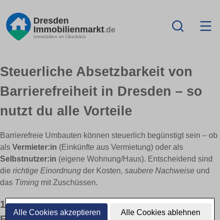
Dresden
Immobilienmarkt
.de
Immobilien im Überblick
Steuerliche Absetzbarkeit von
Barrierefreiheit in Dresden – so
nutzt du alle Vorteile
Barrierefreie Umbauten können steuerlich begünstigt sein – ob
als
Vermieter:in
(Einkünfte aus Vermietung) oder als
Selbstnutzer:in
(eigene Wohnung/Haus). Entscheidend sind
die
richtige Einordnung
der Kosten,
saubere Nachweise
und
das
Timing
mit Zuschüssen.
1) Für Vermieter: Werbungskosten,
Alle Cookies akzeptieren
Alle Cookies ablehnen
Erhaltungs- vs. Herstellungsaufwand