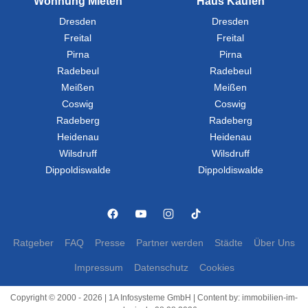
Wohnung Mieten
Haus Kaufen
Dresden
Dresden
Freital
Freital
Pirna
Pirna
Radebeul
Radebeul
Meißen
Meißen
Coswig
Coswig
Radeberg
Radeberg
Heidenau
Heidenau
Wilsdruff
Wilsdruff
Dippoldiswalde
Dippoldiswalde
Ratgeber
FAQ
Presse
Partner werden
Städte
Über Uns
Impressum
Datenschutz
Cookies
Copyright © 2000 - 2026 | 1A Infosysteme GmbH | Content by: immobilien-im-