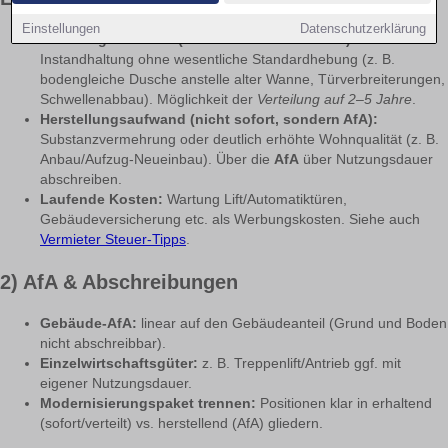
Einstellungen
Datenschutzerklärung
Erhaltungsaufwand (sofort/verteilt abziehbar):
Instandhaltung ohne wesentliche Standardhebung (z. B.
bodengleiche Dusche anstelle alter Wanne, Türverbreiterungen,
Schwellenabbau). Möglichkeit der
Verteilung auf 2–5 Jahre
.
Herstellungsaufwand (nicht sofort, sondern AfA):
Substanzvermehrung oder deutlich erhöhte Wohnqualität (z. B.
Anbau/Aufzug-Neueinbau). Über die
AfA
über Nutzungsdauer
abschreiben.
Laufende Kosten:
Wartung Lift/Automatiktüren,
Gebäudeversicherung etc. als Werbungskosten. Siehe auch
Vermieter Steuer-Tipps
.
2) AfA & Abschreibungen
Gebäude-AfA:
linear auf den Gebäudeanteil (Grund und Boden
nicht abschreibbar).
Einzelwirtschaftsgüter:
z. B. Treppenlift/Antrieb ggf. mit
eigener Nutzungsdauer.
Modernisierungspaket trennen:
Positionen klar in erhaltend
(sofort/verteilt) vs. herstellend (AfA) gliedern.