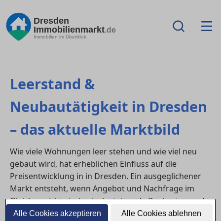
Dresden
Immobilienmarkt
.de
Immobilien im Überblick
Leerstand &
Neubautätigkeit in Dresden
– das aktuelle Marktbild
Wie viele Wohnungen leer stehen und wie viel neu
gebaut wird, hat erheblichen Einfluss auf die
Preisentwicklung in in Dresden. Ein ausgeglichener
Markt entsteht, wenn Angebot und Nachfrage im
Gleichgewicht sind – doch steigende Baukosten und
Zinsniveaus verändern derzeit die Dynamik deutlich.
Alle Cookies akzeptieren
Alle Cookies ablehnen