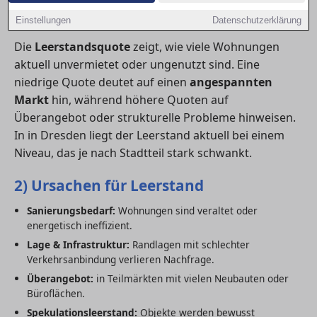
1) Leerstand – ein wichtiger Indikator
Einstellungen
Datenschutzerklärung
Die
Leerstandsquote
zeigt, wie viele Wohnungen
aktuell unvermietet oder ungenutzt sind. Eine
niedrige Quote deutet auf einen
angespannten
Markt
hin, während höhere Quoten auf
Überangebot oder strukturelle Probleme hinweisen.
In in Dresden liegt der Leerstand aktuell bei einem
Niveau, das je nach Stadtteil stark schwankt.
2) Ursachen für Leerstand
Sanierungsbedarf:
Wohnungen sind veraltet oder
energetisch ineffizient.
Lage & Infrastruktur:
Randlagen mit schlechter
Verkehrsanbindung verlieren Nachfrage.
Überangebot:
in Teilmärkten mit vielen Neubauten oder
Büroflächen.
Spekulationsleerstand:
Objekte werden bewusst