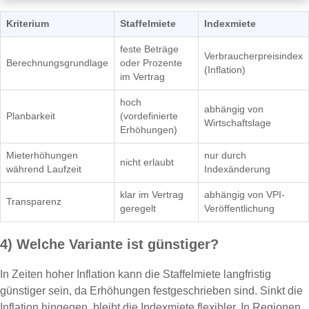
Kriterium
Staffelmiete
Indexmiete
feste Beträge
Verbraucherpreisindex
Berechnungsgrundlage
oder Prozente
(Inflation)
im Vertrag
hoch
abhängig von
Planbarkeit
(vordefinierte
Wirtschaftslage
Erhöhungen)
Mieterhöhungen
nur durch
nicht erlaubt
während Laufzeit
Indexänderung
klar im Vertrag
abhängig von VPI-
Transparenz
geregelt
Veröffentlichung
4) Welche Variante ist günstiger?
In Zeiten hoher Inflation kann die Staffelmiete langfristig
günstiger sein, da Erhöhungen festgeschrieben sind. Sinkt die
Inflation hingegen, bleibt die Indexmiete flexibler. In Regionen