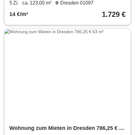
m²
5 Zi.
ca. 123,00 m²
Dresden 01097
1.729 €
14 €/m²
Wohnung zum Mieten in Dresden 786,25 € 63