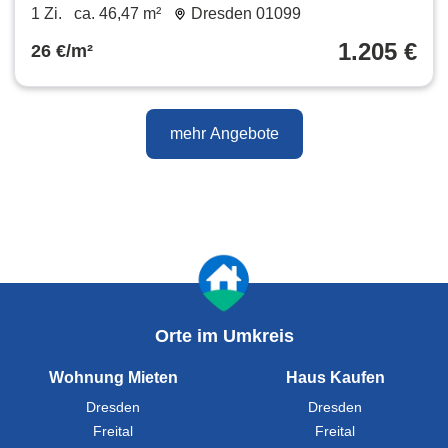
Voll möbliertes Apartment in gefragter Lage
1 Zi.
ca. 46,47 m²
Dresden 01099
1.205 €
26 €/m²
mehr Angebote
Orte im Umkreis
Wohnung Mieten
Haus Kaufen
Dresden
Dresden
Freital
Freital