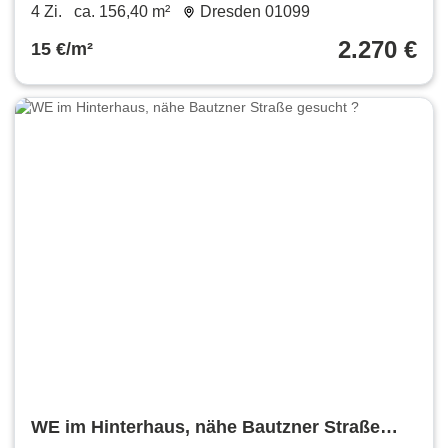
156.4 m²
4 Zi.
ca. 156,40 m²
Dresden 01099
2.270 €
15 €/m²
WE im Hinterhaus, nähe Bautzner Straße