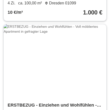
gesucht ?
4 Zi.
ca. 100,00 m²
Dresden 01099
1.000 €
10 €/m²
ERSTBEZUG - Einziehen und Wohlfühlen -