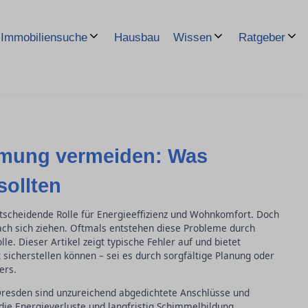
Hausbau
Immobiliensuche
Wissen
Ratgeber
mmung vermeiden: Was
sollten
scheidende Rolle für Energieeffizienz und Wohnkomfort. Doch
ach sich ziehen. Oftmals entstehen diese Probleme durch
e. Dieser Artikel zeigt typische Fehler auf und bietet
 sicherstellen können – sei es durch sorgfältige Planung oder
ers.
Dresden sind unzureichend abgedichtete Anschlüsse und
ie Energieverluste und langfristig Schimmelbildung