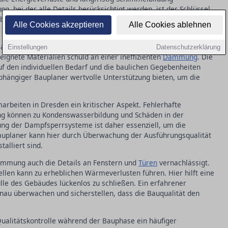
g, bei der alle Details berücksichtigt werden, ist der Schlüssel
bhängiger Bauplaner kann dabei helfen, potenzielle
Alle Cookies akzeptieren
Alle Cookies ablehnen
 zu beheben.
 unsachgemäße Verarbeitung der Dämmmaterialien. In in Dresden
Einstellungen
Datenschutzerklärung
eignete Materialien schuld an einer ineffizienten
Dämmung
. Die
uf den individuellen Bedarf und die baulichen Gegebenheiten
hängiger Bauplaner wertvolle Unterstützung bieten, um die
rbeiten in Dresden ein kritischer Aspekt. Fehlerhafte
g können zu Kondenswasserbildung und Schäden in der
ung der Dampfsperrsysteme ist daher essenziell, um die
 Bauplaner kann hier durch Überwachung der Ausführungsqualität
talliert sind.
Dämmung auch die Details an Fenstern und
Türen
vernachlässigt.
llen kann zu erheblichen Wärmeverlusten führen. Hier hilft eine
le des Gebäudes lückenlos zu schließen. Ein erfahrener
nau überwachen und sicherstellen, dass die Bauqualität den
Qualitätskontrolle während der Bauphase ein häufiger