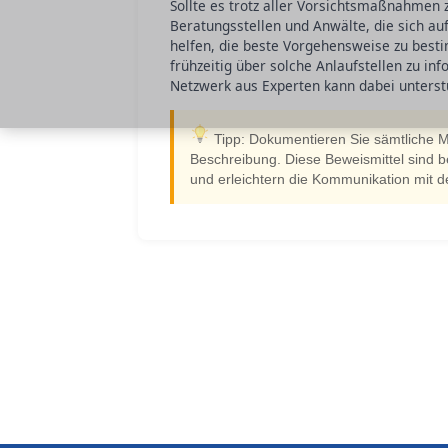
Sollte es trotz aller Vorsichtsmaßnahmen
Beratungsstellen und Anwälte, die sich auf
helfen, die beste Vorgehensweise zu besti
frühzeitig über solche Anlaufstellen zu in
Netzwerk aus Experten kann dabei unterstü
Tipp: Dokumentieren Sie sämtliche Mä
Beschreibung. Diese Beweismittel sind 
und erleichtern die Kommunikation mit 