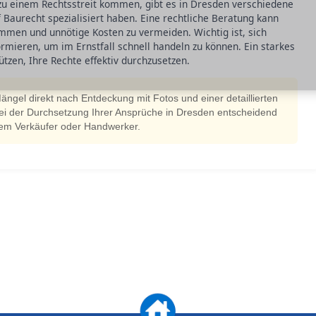
 zu einem Rechtsstreit kommen, gibt es in Dresden verschiedene
 Baurecht spezialisiert haben. Eine rechtliche Beratung kann
mmen und unnötige Kosten zu vermeiden. Wichtig ist, sich
formieren, um im Ernstfall schnell handeln zu können. Ein starkes
tzen, Ihre Rechte effektiv durchzusetzen.
ngel direkt nach Entdeckung mit Fotos und einer detaillierten
bei der Durchsetzung Ihrer Ansprüche in Dresden entscheidend
dem Verkäufer oder Handwerker.