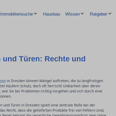
Hausbau
Immobiliensuche
Wissen
Ratgeber
n und Türen: Rechte und
ren
in Dresden können Mängel auftreten, die zu langfristigen
et Käufern Schutz, doch oft herrscht Unklarheit über deren
rt, wie Sie bei Problemen richtig vorgehen und sich durch eine
können.
 und Türen in Dresden spielt eine zentrale Rolle bei der
s Recht, dass die gelieferten Produkte frei von Fehlern sind,
 Regel beträgt die gesetzliche Gewährleistungsfrist zwei Jahre,