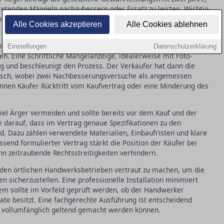
tretenden Mängeln nachzubessern oder Ersatz zu leisten. Wichtig
genau zu dokumentieren, um mögliche Ansprüche später klar
Alle Cookies akzeptieren
Alle Cookies ablehnen
eme auftreten, ist es entscheidend, unverzüglich den Verkäufer
Einstellungen
Datenschutzerklärung
n. Eine schriftliche Mängelanzeige, idealerweise mit Foto-
g und beschleunigt den Prozess. Der Verkäufer hat dann die
sch, wobei zwei Nachbesserungsversuche als angemessen
önnen Käufer Rücktritt vom Kaufvertrag oder eine Minderung des
viel Ärger vermeiden und sollte bereits vor dem Kauf und der
e darauf, dass im Vertrag genaue Spezifikationen zu den
d. Dazu zählen verwendete Materialien, Einbaufristen und klare
send formulierter Vertrag stärkt die Position der Käufer bei
n zeitraubende Rechtsstreitigkeiten verhindern.
it den örtlichen Handwerksbetrieben vertraut zu machen, um die
n sicherzustellen. Eine professionelle Installation minimiert
dem sollte im Vorfeld geprüft werden, ob der Handwerker
kate besitzt. Eine fachgerechte Ausführung ist entscheidend
e vollumfänglich geltend gemacht werden können.