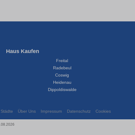
Haus Kaufen
Freital
Radebeul
Coswig
Heidenau
Dippoldiswalde
Städte
Über Uns
Impressum
Datenschutz
Cookies
6.08.2026