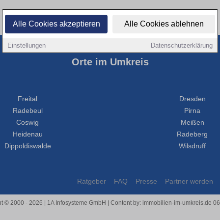
Alle Cookies akzeptieren
Alle Cookies ablehnen
Einstellungen
Datenschutzerklärung
Orte im Umkreis
Freital
Dresden
Radebeul
Pirna
Coswig
Meißen
Heidenau
Radeberg
Dippoldiswalde
Wilsdruff
Ratgeber
FAQ
Presse
Partner werden
t © 2000 - 2026 | 1A Infosysteme GmbH | Content by: immobilien-im-umkreis.de 0