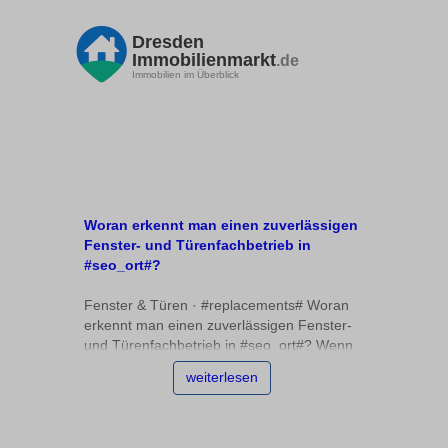
Dresden
Immobilienmarkt
.de
Immobilien im Überblick
Woran erkennt man einen zuverlässigen
Fenster- und Türenfachbetrieb in
#seo_ort#?
Fenster & Türen · #replacements# Woran
erkennt man einen zuverlässigen Fenster-
und Türenfachbetrieb in #seo_ort#? Wenn
Sie #replacements# nach einem
weiterlesen
zuverlässigen Fachbetrieb für Fenster und
Türen suchen, stehen Sie oft vor der
Herausforderung, die Qualität und
Kompetenz der Anbieter richtig