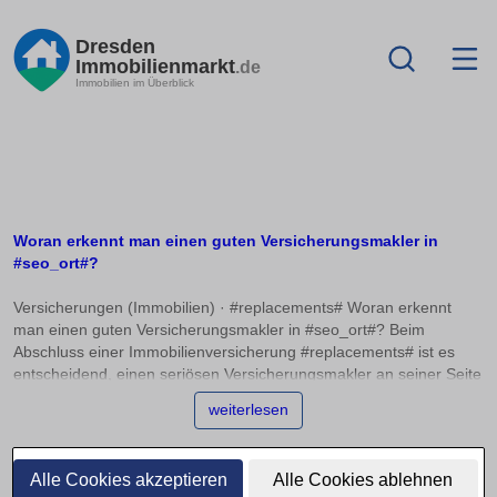
Dresden
Immobilienmarkt
.de
Immobilien im Überblick
Woran erkennt man einen guten Versicherungsmakler in
#seo_ort#?
Versicherungen (Immobilien) · #replacements# Woran erkennt
man einen guten Versicherungsmakler in #seo_ort#? Beim
Abschluss einer Immobilienversicherung #replacements# ist es
entscheidend, einen seriösen Versicherungsmakler an seiner Seite
zu haben. Doch woran erkennt man einen Experten, der wirklich
weiterlesen
auf die individuellen Bedürfnisse eingeht? In diesem Artikel
erfahren Sie, welche Qualifikationen und Registrierungen
unerlässlich sind und wie Sie die passende Empfehlung für Ihre
Alle Cookies akzeptieren
Alle Cookies ablehnen
Situation finden. Ein seriöser Versicherungsmakler #replacements#