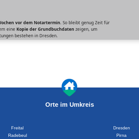
Wochen vor dem Notartermin
. So bleibt genug Zeit für
dem eine
Kopie der Grundbuchdaten
zeigen, um
tungen bestehen in Dresden.
Orte im Umkreis
Freital
Dresden
Radebeul
Pirna