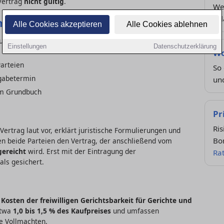
 Vertrag
nicht gültig
.
Wel
zul
mins
Alle Cookies akzeptieren
Alle Cookies ablehnen
rundbuchauszug, Energieausweis, Personalausweis, ggf.
Einstellungen
Datenschutzerklärung
Wo
arteien
So 
gabetermin
und
im Grundbuch
Pr
Ris
Vertrag laut vor, erklärt juristische Formulierungen und
Bo
n beide Parteien den Vertrag, der anschließend vom
ereicht
wird. Erst mit der Eintragung der
Ra
als gesichert.
Kosten der freiwilligen Gerichtsbarkeit für Gerichte und
 etwa
1,0 bis 1,5 % des Kaufpreises
und umfassen
e Vollmachten.