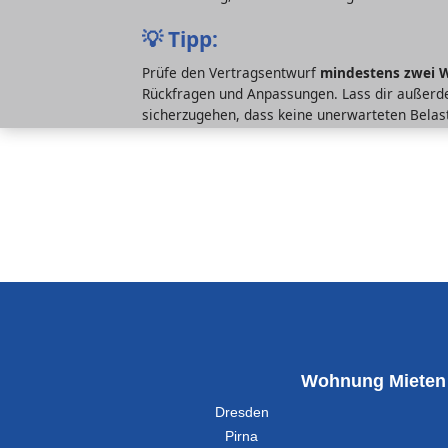
💡
Tipp:
Prüfe den Vertragsentwurf
mindestens zwei 
Rückfragen und Anpassungen. Lass dir außer
sicherzugehen, dass keine unerwarteten Belas
Wohnung Mieten
Dresden
Pirna