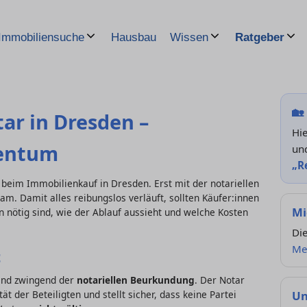
Hausbau
Immobiliensuche
Wissen
Ratgeber
🏡
ar in Dresden –
Hie
gentum
un
„R
 beim Immobilienkauf in Dresden. Erst mit der notariellen
m. Damit alles reibungslos verläuft, sollten Käufer:innen
Mi
 nötig sind, wie der Ablauf aussieht und welche Kosten
Die
Me
t
land zwingend der
notariellen Beurkundung
. Der Notar
tät der Beteiligten und stellt sicher, dass keine Partei
Un