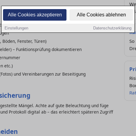
Wel
zul
Alle Cookies akzeptieren
Alle Cookies ablehnen
be
Einstellungen
Datenschutzerklärung
Ka
eugen
So 
, Böden, Fenster, Türen)
Dr
elder) – Funktionsprüfung dokumentieren
hlernummer
n etc.)
Pr
(Fotos) und Vereinbarungen zur Beseitigung
Ris
Bo
Ra
ssicherung
gestellte Mängel. Achte auf gute Beleuchtung und füge
nd Protokoll digital ab – das erleichtert späteren Zugriff
meiden