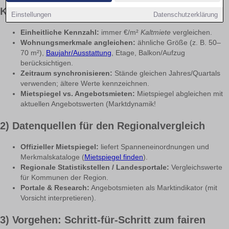
Kriterien
Einstellungen
Datenschutzerklärung
Einheitliche Kennzahl:
immer €/m²
Kaltmiete
vergleichen.
Wohnungsmerkmale angleichen:
ähnliche Größe (z. B. 50–
70 m²),
Baujahr/Ausstattung
, Etage, Balkon/Aufzug
berücksichtigen.
Zeitraum synchronisieren:
Stände gleichen Jahres/Quartals
verwenden; ältere Werte kennzeichnen.
Mietspiegel vs. Angebotsmieten:
Mietspiegel abgleichen mit
aktuellen Angebotswerten (Marktdynamik!
2) Datenquellen für den Regionalvergleich
Offizieller Mietspiegel:
liefert Spanneneinordnungen und
Merkmalskataloge (
Mietspiegel finden
).
Regionale Statistikstellen / Landesportale:
Vergleichswerte
für Kommunen der Region.
Portale & Research:
Angebotsmieten als Marktindikator (mit
Vorsicht interpretieren).
3) Vorgehen: Schritt-für-Schritt zum fairen