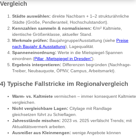
Vergleich
Städte auswählen:
direkte Nachbarn + 1–2 strukturähnliche
Städte (Größe, Pendleranteil, Hochschulstandort).
Kennzahlen sammeln & normalisieren:
€/m² Kaltmiete,
identische Größenklasse, aktueller Stand.
Merkmale prüfen:
Baujahrgruppe/Ausstattung (siehe
Preise
nach Baujahr & Ausstattung
), Lagequalität.
Spanneneinordnung:
Werte in die Mietspiegel-Spannen
einordnen (
Pillar „Mietspiegel in Dresden“
).
Ergebnis interpretieren:
Differenzen begründen (Nachfrage-
Treiber, Neubauquote, ÖPNV, Campus, Arbeitsmarkt).
4) Typische Fallstricke im Regionalvergleich
Warm- vs. Kaltmiete
vermischen – immer konsequent Kaltmiete
vergleichen.
Nicht vergleichbare Lagen:
Citylage mit Randlage
gleichsetzen führt zu Schieflagen.
Jahresstände mischen:
2023 vs. 2025 verfälscht Trends; mit
Aktualitätsvermerk arbeiten.
Ausreißer aus Kleinmengen:
wenige Angebote können