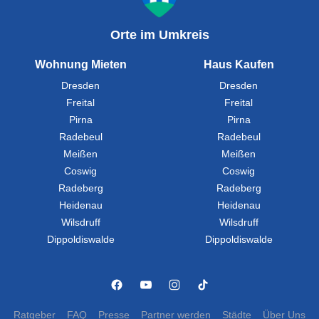
Orte im Umkreis
Wohnung Mieten
Haus Kaufen
Dresden
Dresden
Freital
Freital
Pirna
Pirna
Radebeul
Radebeul
Meißen
Meißen
Coswig
Coswig
Radeberg
Radeberg
Heidenau
Heidenau
Wilsdruff
Wilsdruff
Dippoldiswalde
Dippoldiswalde
Ratgeber
FAQ
Presse
Partner werden
Städte
Über Uns