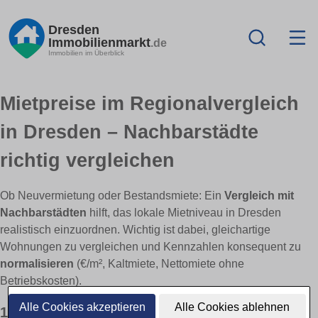
Dresden
Immobilienmarkt
.de
Immobilien im Überblick
Mietpreise im Regionalvergleich
in Dresden – Nachbarstädte
richtig vergleichen
Ob Neuvermietung oder Bestandsmiete: Ein
Vergleich mit
Nachbarstädten
hilft, das lokale Mietniveau in Dresden
realistisch einzuordnen. Wichtig ist dabei, gleichartige
Wohnungen zu vergleichen und Kennzahlen konsequent zu
normalisieren
(€/m², Kaltmiete, Nettomiete ohne
Betriebskosten).
Alle Cookies akzeptieren
Alle Cookies ablehnen
1) Vergleichbar machen: gleiche Basis, klare