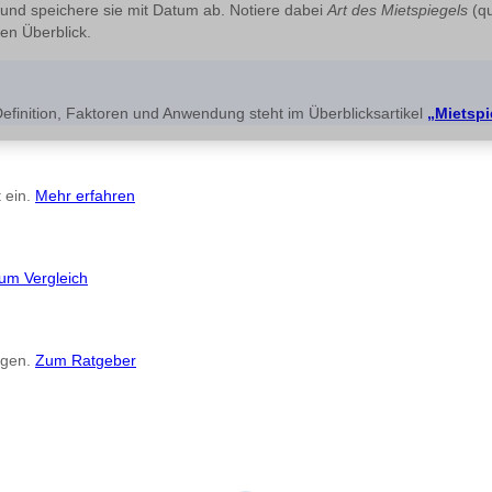
 und speichere sie mit Datum ab. Notiere dabei
Art des Mietspiegels
(qu
en Überblick.
Definition, Faktoren und Anwendung steht im Überblicksartikel
„Mietspi
 ein.
Mehr erfahren
um Vergleich
ngen.
Zum Ratgeber