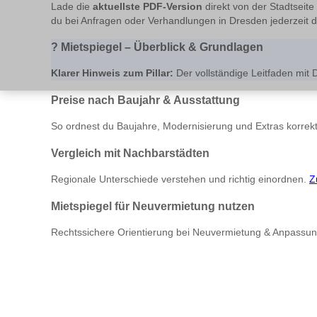
Lade die
aktuellste PDF-Version
direkt von der Stadtseite
du bei Anfragen oder Verhandlungen in Dresden jederzeit d
?
Mietspiegel – Überblick & Grundlagen
Klarer Hinweis zum Pillar:
Der vollständige Leitfaden mit 
Preise nach Baujahr & Ausstattung
So ordnest du Baujahre, Modernisierung und Extras korrekt
Vergleich mit Nachbarstädten
Regionale Unterschiede verstehen und richtig einordnen.
Z
Mietspiegel für Neuvermietung nutzen
Rechtssichere Orientierung bei Neuvermietung & Anpassu