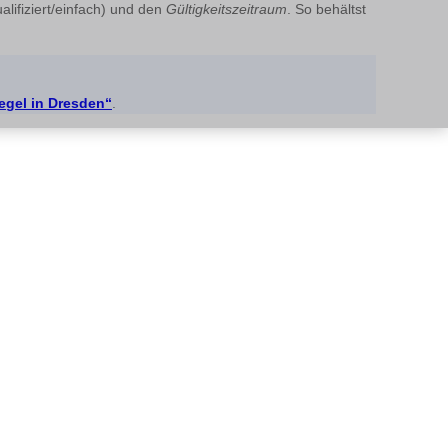
alifiziert/einfach) und den
Gültigkeitszeitraum
. So behältst
egel in Dresden“
.