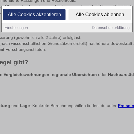
ommentierte Fassungen und Rechentools.
nale Übersichten bereit, wenn die Kommune (noch) nichts veröffentlicht.
rientierung. Verlasse dich für Mieterhöhungen oder formale Vorgänge
Alle Cookies akzeptieren
Alle Cookies ablehnen
Einstellungen
Datenschutzerklärung
erung (gewöhnlich alle 2 Jahre) erfolgt ist.
 (nach wissenschaftlichen Grundsätzen erstellt) hat höhere Beweiskraft a
it Forschungsinstituten.
egel gibt?
en
Vergleichswohnungen
,
regionale Übersichten
oder
Nachbarstäd
ttung
und
Lage
. Konkrete Berechnungshilfen findest du unter
Preise 