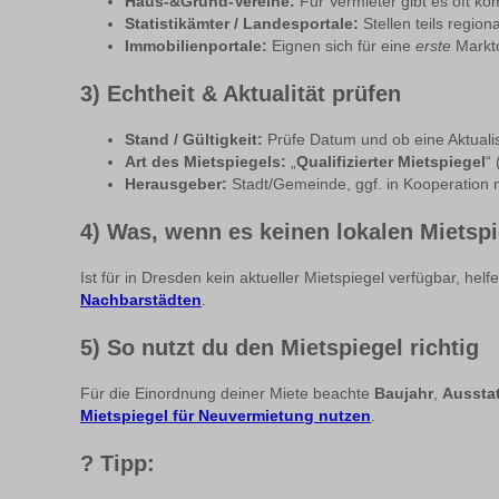
Haus-&Grund-Vereine:
Für Vermieter gibt es oft k
Statistikämter / Landesportale:
Stellen teils regio
Immobilienportale:
Eignen sich für eine
erste
Markto
3) Echtheit & Aktualität prüfen
Stand / Gültigkeit:
Prüfe Datum und ob eine Aktualisi
Art des Mietspiegels:
„
Qualifizierter Mietspiegel
“
Herausgeber:
Stadt/Gemeinde, ggf. in Kooperation m
4) Was, wenn es keinen lokalen Mietspi
Ist für in Dresden kein aktueller Mietspiegel verfügbar, helf
Nachbarstädten
.
5) So nutzt du den Mietspiegel richtig
Für die Einordnung deiner Miete beachte
Baujahr
,
Aussta
Mietspiegel für Neuvermietung nutzen
.
?
Tipp: