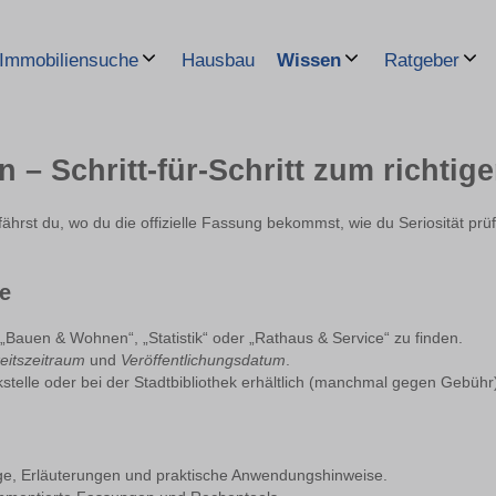
Hausbau
Immobiliensuche
Wissen
Ratgeber
n – Schritt-für-Schritt zum richti
fährst du, wo du die offizielle Fassung bekommst, wie du Seriosität prü
de
Bauen & Wohnen“, „Statistik“ oder „Rathaus & Service“ zu finden.
keitszeitraum
und
Veröffentlichungsdatum
.
kstelle oder bei der Stadtbibliothek erhältlich (manchmal gegen Gebühr
ge, Erläuterungen und praktische Anwendungshinweise.