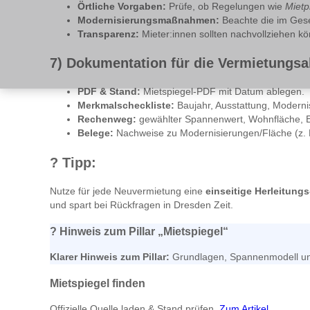
Örtliche Vorgaben:
Prüfe, ob Regelungen wie
Mietp
Modernisierungsmaßnahmen:
Beachte die im Gese
Transparenz:
Mieter:innen sollten nachvollziehen kö
7) Dokumentation für die Vermietungsa
PDF & Stand:
Mietspiegel-PDF mit Datum ablegen.
Merkmalscheckliste:
Baujahr, Ausstattung, Moderni
Rechenweg:
gewählter Spannenwert, Wohnfläche, E
Belege:
Nachweise zu Modernisierungen/Fläche (z. 
?
Tipp:
Nutze für jede Neuvermietung eine
einseitige Herleitungs
und spart bei Rückfragen in Dresden Zeit.
?
Hinweis zum Pillar „Mietspiegel“
Klarer Hinweis zum Pillar:
Grundlagen, Spannenmodell und 
Mietspiegel finden
Offizielle Quelle laden & Stand prüfen.
Zum Artikel