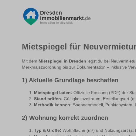
Dresden
Immobilienmarkt
.de
Immobilien im Überblick
Mietspiegel für Neuvermietu
Mit dem
Mietspiegel in Dresden
legst du bei Neuvermiet
Merkmalszuordnung bis zur Dokumentation – inklusive Verwe
1) Aktuelle Grundlage beschaffen
Mietspiegel laden:
Offizielle Fassung (PDF) der S
Stand prüfen:
Gültigkeitszeitraum, Erstellungsart (q
Methodik kennen:
Spannenmodell, Punktesystem, L
2) Wohnung korrekt zuordnen
Typ & Größe:
Wohnfläche (m²) und Nutzungsart (z. B