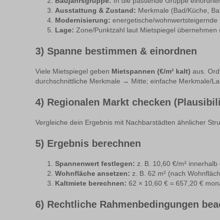
Baujahrsgruppe:
In die passende Gruppe einordnen
Ausstattung & Zustand:
Merkmale (Bad/Küche, Bal
Modernisierung:
energetische/wohnwertsteigernde
Lage:
Zone/Punktzahl laut Mietspiegel übernehmen 
3) Spanne bestimmen & einordnen
Viele Mietspiegel geben
Mietspannen (€/m² kalt)
aus. Ord
durchschnittliche Merkmale → Mitte; einfache Merkmale/La
4) Regionalen Markt checken (Plausibil
Vergleiche dein Ergebnis mit Nachbarstädten ähnlicher Str
5) Ergebnis berechnen
Spannenwert festlegen:
z. B. 10,60 €/m² innerhalb
Wohnfläche ansetzen:
z. B. 62 m² (nach Wohnfläch
Kaltmiete berechnen:
62 × 10,60 € = 657,20 € monat
6) Rechtliche Rahmenbedingungen bea