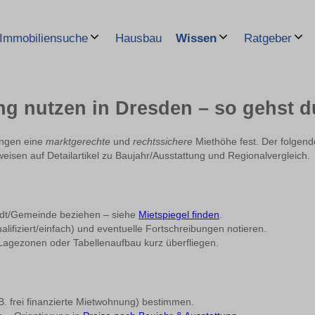
Hausbau
Immobiliensuche
Wissen
Ratgeber
ng nutzen in Dresden – so gehst d
ungen eine
marktgerechte
und
rechtssichere
Miethöhe fest. Der folgend
isen auf Detailartikel zu Baujahr/Ausstattung und Regionalvergleich.
tadt/Gemeinde beziehen – siehe
Mietspiegel finden
.
ualifiziert/einfach) und eventuelle Fortschreibungen notieren.
agezonen oder Tabellenaufbau kurz überfliegen.
. frei finanzierte Mietwohnung) bestimmen.