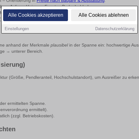
 – Orientierung in
Preise nach Baujahr & Ausstattung
.
kon, Aufzug, Heizung, Fenster, Boden) abhaken.
 Maßnahmen mit Jahr und Umfang dokumentieren.
Alle Cookies akzeptieren
Alle Cookies ablehnen
(Mikrolage, ÖPNV, Umfeld).
Einstellungen
Datenschutzerklärung
ne anhand der Merkmale
plausibel
in der Spanne ein: hochwertige Aus
ge → unterer Bereich.
isierung)
uktur (Größe, Pendleranteil, Hochschulstandort), um Ausreißer zu erke
 der ermittelten Spanne.
enverordnung ermittelt).
lich (zzgl. Betriebskosten).
chten