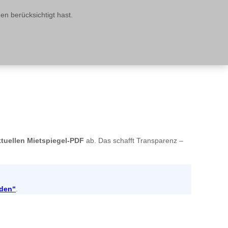
 berücksichtigt hast.
ktuellen Mietspiegel-PDF
ab. Das schafft Transparenz –
sden“
.