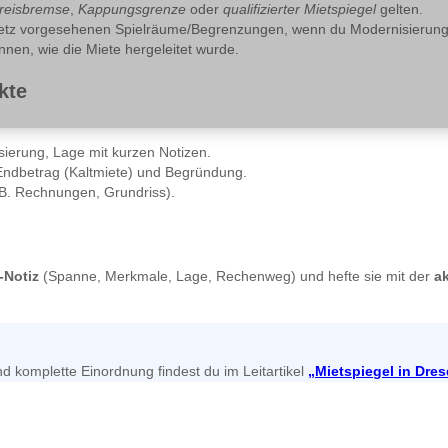
reisbremse
,
Kappungsgrenze
oder
qualifizierter Mietspiegel
gelten.
tz vorgesehenen Spielräume/Begrenzungen, wenn du Modernisierungen
nnen, wie die Miete hergeleitet wurde.
kte
sierung, Lage mit kurzen Notizen.
ndbetrag (Kaltmiete) und Begründung.
B. Rechnungen, Grundriss).
-Notiz
(Spanne, Merkmale, Lage, Rechenweg) und hefte sie mit der
a
komplette Einordnung findest du im Leitartikel
„Mietspiegel in Dre